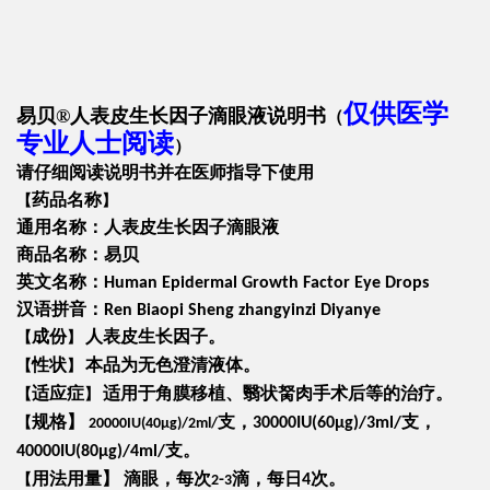
仅供医学
易贝®人表皮生长因子滴眼液说明书
（
专业人士阅读
）
请仔细阅读说明书并在医师指导下使用
药品名称
【
】
通用名称：人表皮生长因子滴眼液
商品名称：易贝
英文名称：
Human Epidermal Growth Factor Eye Drops
汉语拼音：
Ren Biaopi Sheng zhangyinzi Diyanye
成份
人表皮生长因子。
【
】
性状
本品为无色澄清液体。
【
】
适应症
适用于角膜移植、翳状胬肉手术后等的治疗。
【
】
规格
】
支，
支，
【
30000IU(60μg)/3ml/
20000IU(40μg)/2ml/
支。
40000IU(80μg)/4ml/
用法用量
】
滴眼，每次
滴，每日
次。
【
-
4
2
3