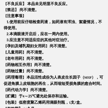
不良反应
】
本品未见明显不良反应。
【
禁忌
】
尚不清楚。
【
注意事项
【
】
使用前应仔细检查药液，如药液有浑浊、絮凝情况，不
1.
得使用。
本滴眼液开启后，应在一周内使用。
2.
应注意不同适应症的其他对症治疗。
3.
孕妇及哺乳期妇女用药
尚不清楚。
【
】
儿童用药
尚不清楚。
【
】
老年用药
尚不清楚。
【
】
药物相互作用
尚不清楚。
【
】
药物过量
尚不清楚。
【
】
药理毒理
本品活性成份为人表皮生长因子（
），可
【
】
hEGF
促进角膜上皮细胞的再生，从而缩短受损角膜的愈合时间。
药代动力学
尚不清楚。
【
】
贮藏
于
～
避光处保存和运输。
【
】
25℃
4
包装
低密度聚乙烯药用滴眼剂瓶，
支
盒。
【
】
/
1