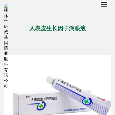
—人表皮生长因子滴眼液—