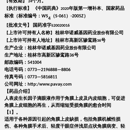
有效期
】
个月。
【
24
执行标准
】
《中国药典》
年版第一增补本、国家药品
【
2020
标准（标准编号：
（
）
）
WS
S-061
-2005Z
4
批准文号
】
国药准字
【
S20020016
上市许可持有人名称
桂林华诺威基因药业
有限公司
【
】
股份
上市许可持有人地址
桂林市高新区骖鸾路
号
【
】
36
生产企业：桂林华诺威基因药业
有限公司
股份
生产地址：桂林市高新区骖鸾路
号
36
邮政编码：
541004
电话号码：
0773—2196888—8806
传真号码：
0773—5816811
公司网址：
http:/www.pavay.com
【药品介绍】
人表皮生长因子滴眼液作用于
角膜
上皮及内皮细胞，可促进
角膜上皮细胞的再生，从而缩短受损角膜的愈合时间
【1】。
适用于各种原因引起的角膜上皮缺损，包括角膜机械性损
伤、各种角膜手术后、轻度
干眼症
伴浅层点状角膜病变、轻